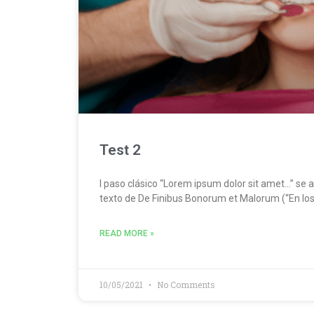
Test 2
l paso clásico “Lorem ipsum dolor sit amet…” se 
texto de De Finibus Bonorum et Malorum (“En los
READ MORE »
10/05/2021
No Comments