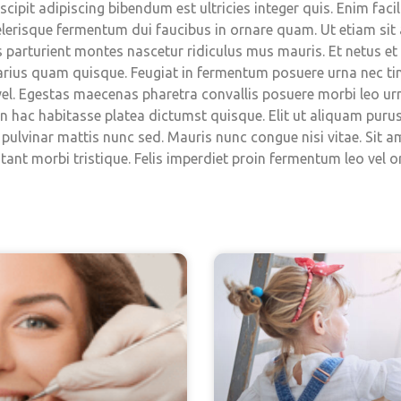
uscipit adipiscing bibendum est ultricies integer quis. Enim fac
lerisque fermentum dui faucibus in ornare quam. Ut etiam sit a
is parturient montes nascetur ridiculus mus mauris. Et netus e
varius quam quisque. Feugiat in fermentum posuere urna nec ti
vel. Egestas maecenas pharetra convallis posuere morbi leo u
 In hac habitasse platea dictumst quisque. Elit ut aliquam purus
s pulvinar mattis nunc sed. Mauris nunc congue nisi vitae. Sit 
ant morbi tristique. Felis imperdiet proin fermentum leo vel or