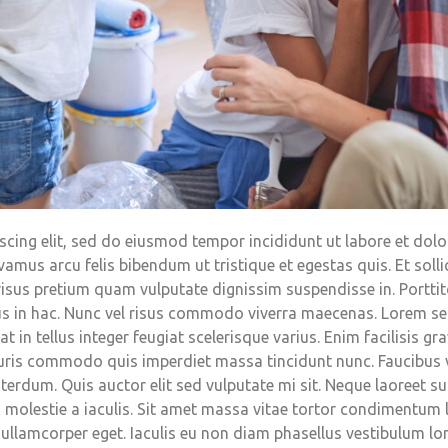
cing elit, sed do eiusmod tempor incididunt ut labore et dolo
mus arcu felis bibendum ut tristique et egestas quis. Et sollic
ed risus pretium quam vulputate dignissim suspendisse in. Portt
us in hac. Nunc vel risus commodo viverra maecenas. Lorem sed r
at in tellus integer feugiat scelerisque varius. Enim facilisis 
uris commodo quis imperdiet massa tincidunt nunc. Faucibus vit
erdum. Quis auctor elit sed vulputate mi sit. Neque laoreet s
s molestie a iaculis. Sit amet massa vitae tortor condimentum 
est ullamcorper eget. Iaculis eu non diam phasellus vestibulum 