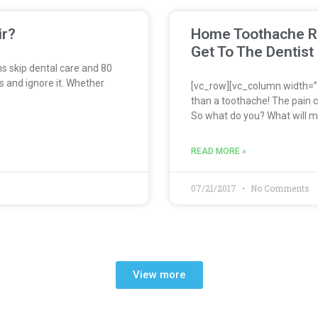
ir?
Home Toothache R
Get To The Dentist
s skip dental care and 80
s and ignore it. Whether
[vc_row][vc_column width=”
than a toothache! The pain ca
So what do you? What will 
READ MORE »
07/21/2017
No Comments
View more